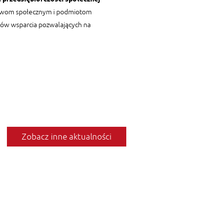
rstwom społecznym i podmiotom
tów wsparcia pozwalających na
Zobacz inne aktualności