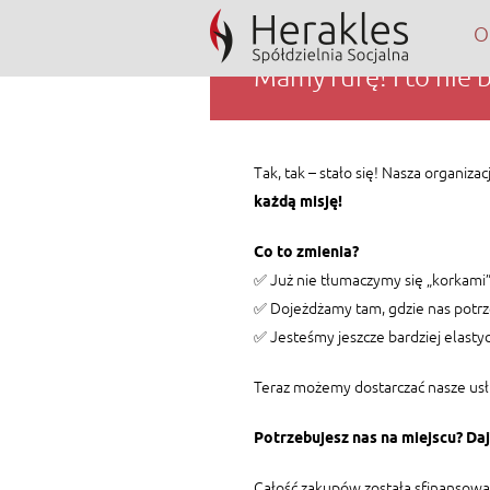
O
Mamy furę! I to nie b
Tak, tak – stało się! Nasza organiza
każdą misję!
Co to zmienia?
✅ Już nie tłumaczymy się „korkami”
✅ Dojeżdżamy tam, gdzie nas potrzeb
✅ Jesteśmy jeszcze bardziej elasty
Teraz możemy dostarczać nasze usłu
Potrzebujesz nas na miejscu? Daj z
Całość zakupów została sfinanso