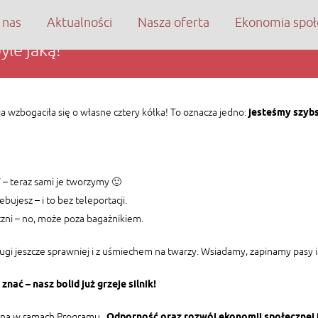
 nas
Aktualności
Nasza oferta
Ekonomia społ
yle jaką!
cja wzbogaciła się o własne cztery kółka! To oznacza jedno:
jesteśmy szybsi
 – teraz sami je tworzymy 🙂
ujesz – i to bez teleportacji.
czni – no, może poza bagażnikiem.
gi jeszcze sprawniej i z uśmiechem na twarzy. Wsiadamy, zapinamy pasy i
nać – nasz bolid już grzeje silnik!
wana w ramach Programu
„Odporność oraz rozwój ekonomii społecznej i